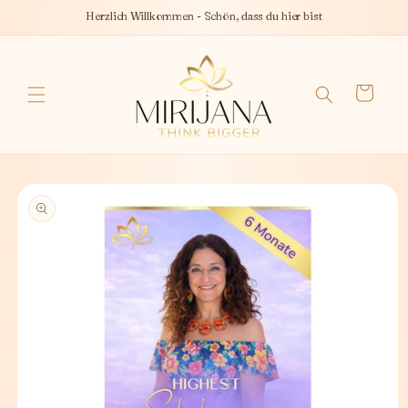
Direkt
Herzlich Willkommen - Schön, dass du hier bist
zum
Inhalt
Warenkorb
oduktinformationen
ringen