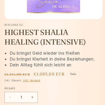
Medien
MIRIJANA.EU
1
HIGHEST SHALIA
in
HEALING (INTENSIVE)
Modal
öffnen
•
Du bringst Geld wieder ins fließen
•
Du bringst Klarheit in deine Beziehungen.
•
Dein Alltag fühlt sich leicht an
Normaler
Verkaufspreis
€1.085,00 EUR
Sale
€1.194,00 EUR
Preis
Inkl. Steuern.
inkl. Versand
Anzahl
Verringere
Erhöhe