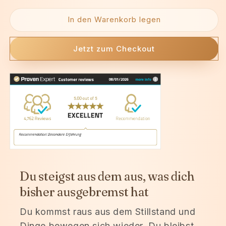
die
die
In den Warenkorb legen
Menge
Menge
für
für
Jetzt zum Checkout
HIGHEST
HIGHEST
SHALIA
SHALIA
HEALING
HEALING
(INTENSIVE)
(INTENSIVE)
FÜR
FÜR
6
6
MONATE
MONATE
Du steigst aus dem aus, was dich
bisher ausgebremst hat
Du kommst raus aus dem Stillstand und
Dinge bewegen sich wieder. Du bleibst