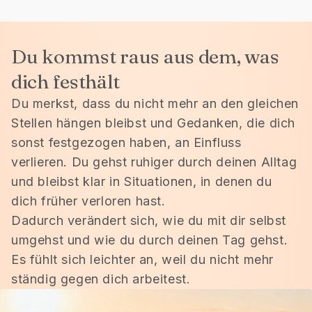
ositiven Sinne.
wenn speziell in
Sc
e Energie hat
Nacht die
einz
ich spürbar
gedanklichen
m
Du kommst raus aus dem, was
ändert und ist
Herausforderungen
ausz
klarer und
kommen
ich w
dich festhält
eglichener. Es
manchmal auch
Tag
Du merkst, dass du nicht mehr an den gleichen
t gigantisch.
durch Träume
Zude
Stellen hängen bleibst und Gedanken, die dich
en, vielen Dank
dann gehe ich
Grup
 bin begeistert
sonst festgezogen haben, an Einfluss
sofort in Teile
das sowas
meiner
gemei
verlieren. Du gehst ruhiger durch deinen Alltag
chehen kann.
Ausrichtung und
TUN e
und bleibst klar in Situationen, in denen du
es Liebe Anna-
die bringen mich
und hi
dich früher verloren hast.
Marie B.
wieder in meine
Dadurch verändert sich, wie du mit dir selbst
Ruhe und ich
dran
umgehst und wie du durch deinen Tag gehst.
schlafe weiter ich
Ich h
Es fühlt sich leichter an, weil du nicht mehr
spüre nach dieser
seh
kurzen Zeit
entla
ständig gegen dich arbeitest.
unglaubliche
nochm
Veränderungen
Spa