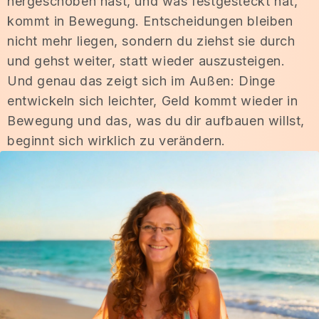
hergeschoben hast, und was festgesteckt hat,
i
gew
kommt in Bewegung. Entscheidungen bleiben
wirkt
nicht mehr liegen, sondern du ziehst sie durch
und gehst weiter, statt wieder auszusteigen.
Ausri
Und genau das zeigt sich im Außen: Dinge
ich e
entwickeln sich leichter, Geld kommt wieder in
fällt 
Bewegung und das, was du dir aufbauen willst,
Ich 
mehr 
beginnt sich wirklich zu verändern.
Fülle
Li