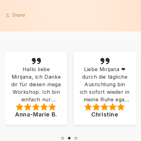
Share
Hallo liebe
Liebe Mirijana ❤
Hallo 
jana, ich Danke
durch die tägliche
-
für diesen mega
Ausrichtung bin
Schw
shop. Ich bin
ich sofort wieder in
mi
einfach nur
meine Ruhe egal
ausz
flasht was an
was um mich
deme
na-Marie B.
Christine
se drei Tagen
herum so
a
 mir geschehen
geschieht das gibt
Kons
 Ich fühle mich
mir Halt und
fällt e
ausgewechselt
Zuversicht gerade
mich 